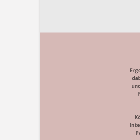
Erg
dab
und
Kö
Inte
P