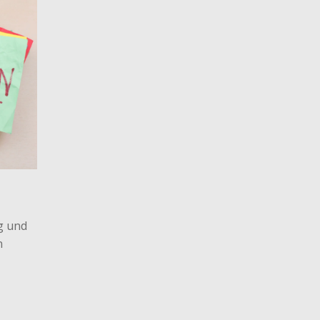
g und
n