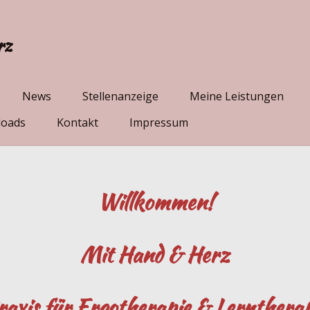
rz
News
Stellenanzeige
Meine Leistungen
loads
Kontakt
Impressum
Willkommen
!
Mit Hand & Herz
axis für
Ergotherapie & Lerntherap