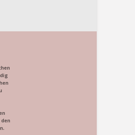
chen
ndig
chen
u
len
d den
n.