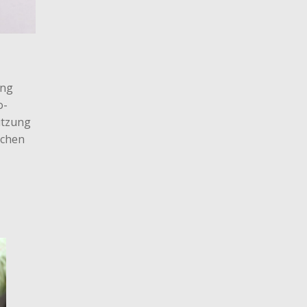
ung
o-
ützung
ichen