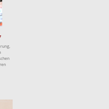
e
erung,
n
schen
ren